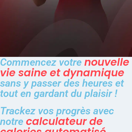
nouvelle
Commencez votre
vie saine et dynamique
sans y passer des heures et
tout en gardant du plaisir !
Trackez vos progrès avec
calculateur de
notre
calories automatisé