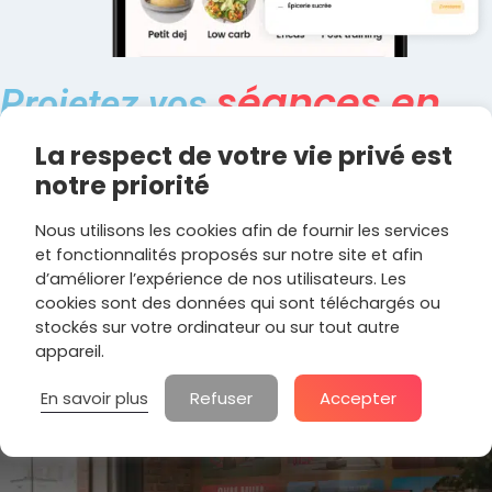
séances en
Projetez vos
temps réel
sur votre
La respect de votre vie privé est
smartphone, tablette ou tv et
notre priorité
appliquez votre méthode de
Nous utilisons les cookies afin de fournir les services
transformation guidée grâce
et fonctionnalités proposés sur notre site et afin
d’améliorer l’expérience de nos utilisateurs. Les
à nos experts
cookies sont des données qui sont téléchargés ou
stockés sur votre ordinateur ou sur tout autre
appareil.
Refuser
Accepter
En savoir plus