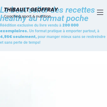
Le best seller des recettes
THIBAULT GEOFFRAY
healthy au format poche
Coaching sport & nutrition
200 000
Réédition exclusive du livre vendu à
exemplaires.
Un format pratique à emporter partout, à
4,95€ seulement,
pour manger mieux sans se restreindre
et sans perte de temps!