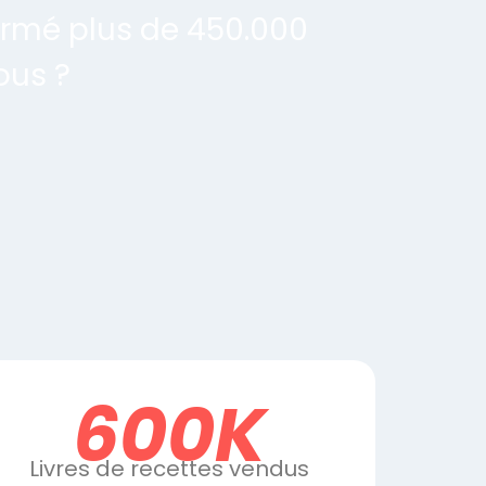
rmé plus de 450.000
ous ?
600K
Livres de recettes vendus