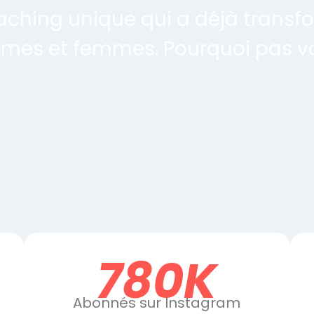
ching unique qui a déjà transfo
es et femmes. Pourquoi pas v
780K
Abonnés sur Instagram