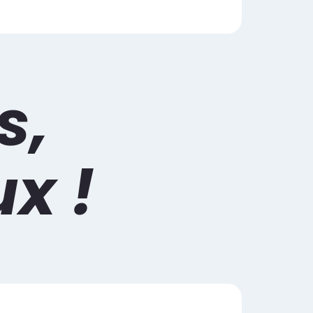
s,
x !