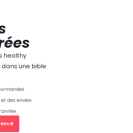
s
crées
s healthy
s dans une bible
gourmandes
 et des envies
l’année
rées