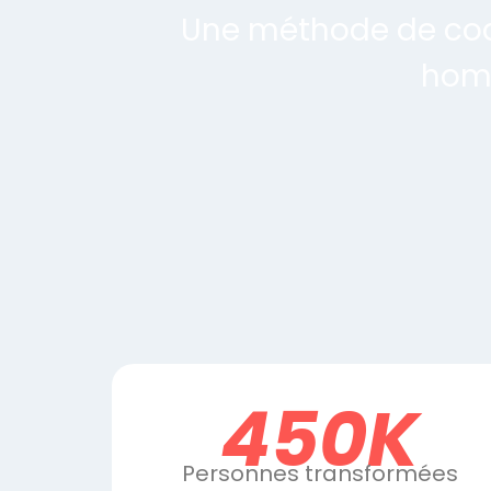
Une méthode de coa
homm
450K
Personnes transformées